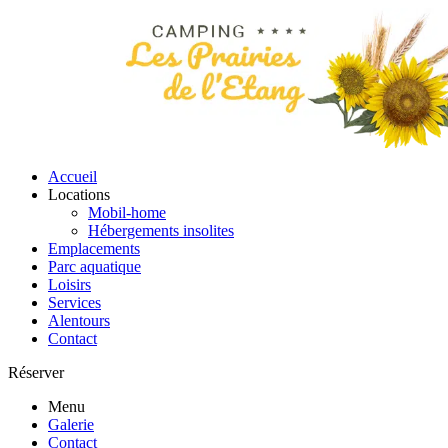
Accueil
Locations
Mobil-home
Hébergements insolites
Emplacements
Parc aquatique
Loisirs
Services
Alentours
Contact
Réserver
Menu
Galerie
Contact