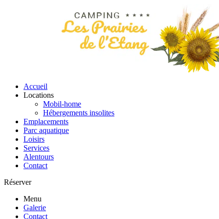
Accueil
Locations
Mobil-home
Hébergements insolites
Emplacements
Parc aquatique
Loisirs
Services
Alentours
Contact
Réserver
Menu
Galerie
Contact