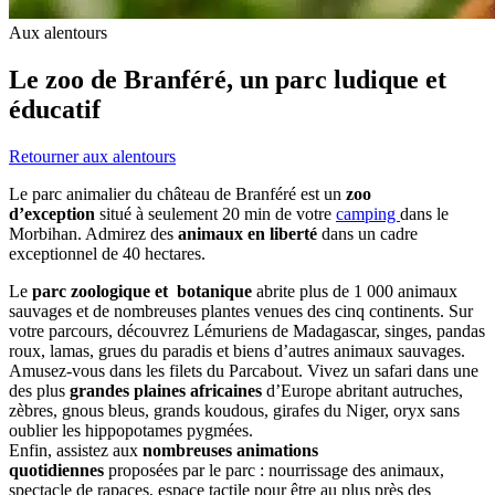
Aux alentours
Le zoo de Branféré, un parc ludique et
éducatif
Retourner aux alentours
Le parc animalier du château de Branféré est un
zoo
d’exception
situé à seulement 20 min de votre
camping
dans le
Morbihan. Admirez des
animaux en liberté
dans un cadre
exceptionnel de 40 hectares.
Le
parc zoologique et botanique
abrite plus de 1 000 animaux
sauvages et de nombreuses plantes venues des cinq continents. Sur
votre parcours, découvrez Lémuriens de Madagascar, singes, pandas
roux, lamas, grues du paradis et biens d’autres animaux sauvages.
Amusez-vous dans les filets du Parcabout. Vivez un safari dans une
des plus
grandes plaines africaines
d’Europe abritant autruches,
zèbres, gnous bleus, grands koudous, girafes du Niger, oryx sans
oublier les hippopotames pygmées.
Enfin, assistez aux
nombreuses animations
quotidiennes
proposées par le parc : nourrissage des animaux,
spectacle de rapaces, espace tactile pour être au plus près des