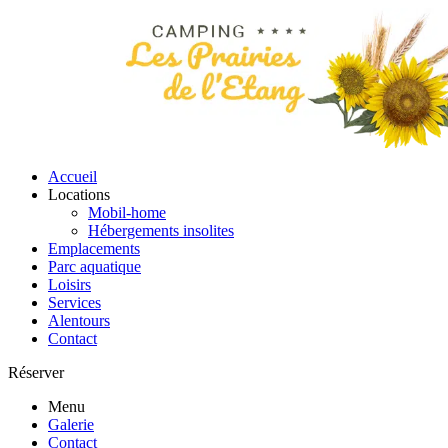
Accueil
Locations
Mobil-home
Hébergements insolites
Emplacements
Parc aquatique
Loisirs
Services
Alentours
Contact
Réserver
Menu
Galerie
Contact