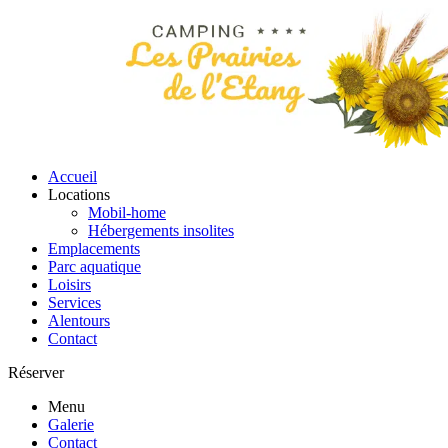
Accueil
Locations
Mobil-home
Hébergements insolites
Emplacements
Parc aquatique
Loisirs
Services
Alentours
Contact
Réserver
Menu
Galerie
Contact