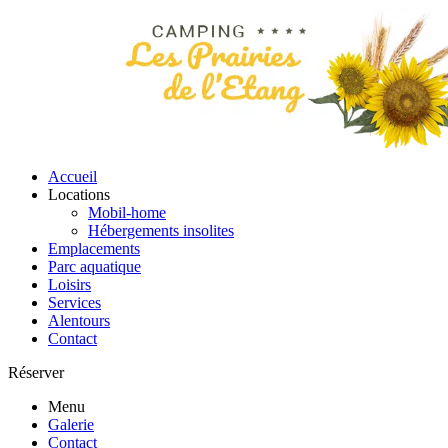
Accueil
Locations
Mobil-home
Hébergements insolites
Emplacements
Parc aquatique
Loisirs
Services
Alentours
Contact
Réserver
Menu
Galerie
Contact