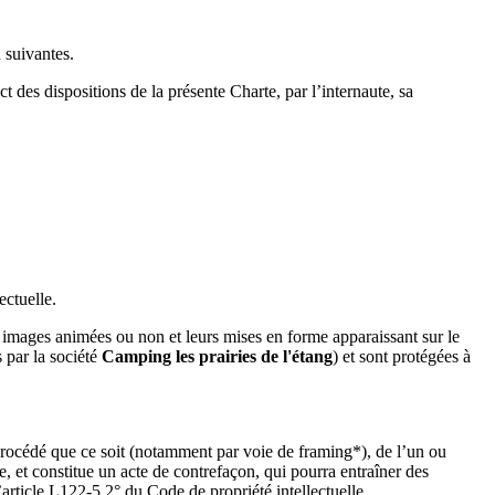
n suivantes.
 des dispositions de la présente Charte, par l’internaute, sa
ectuelle.
es images animées ou non et leurs mises en forme apparaissant sur le
s par la société
Camping les prairies de l'étang
) et sont protégées à
 procédé que ce soit (notamment par voie de framing*), de l’un ou
te, et constitue un acte de contrefaçon, qui pourra entraîner des
’article L122-5 2° du Code de propriété intellectuelle.