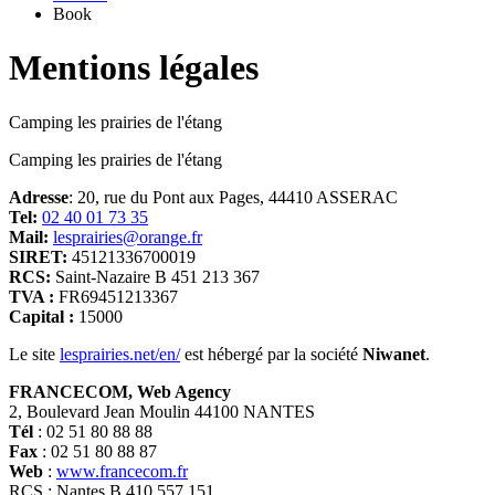
Book
Mentions légales
Camping les prairies de l'étang
Camping les prairies de l'étang
Adresse
:
20, rue du Pont aux Pages, 44410 ASSERAC
Tel:
02 40 01 73 35
Mail:
lesprairies@orange.fr
SIRET:
45121336700019
RCS:
Saint-Nazaire B 451 213 367
TVA :
FR69451213367
Capital :
15000
Le site
lesprairies.net/en/
est hébergé par la société
Niwanet
.
FRANCECOM, Web Agency
2, Boulevard Jean Moulin 44100 NANTES
Tél
: 02 51 80 88 88
Fax
: 02 51 80 88 87
Web
:
www.francecom.fr
RCS : Nantes B 410 557 151