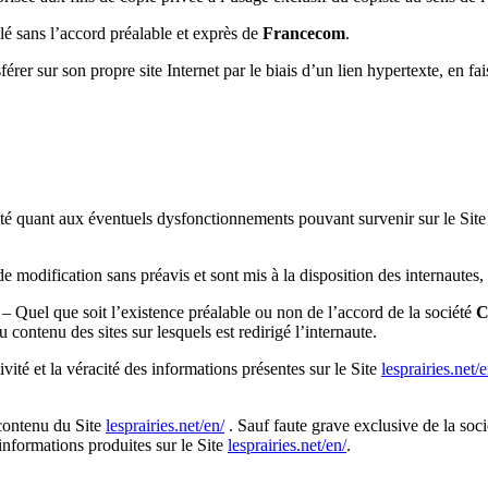
llé sans l’accord préalable et exprès de
Francecom
.
férer sur son propre site Internet par le biais d’un lien hypertexte, en fa
ité quant aux éventuels dysfonctionnements pouvant survenir sur le Sit
e modification sans préavis et sont mis à la disposition des internautes,
– Quel que soit l’existence préalable ou non de l’accord de la société
C
au contenu des sites sur lesquels est redirigé l’internaute.
vité et la véracité des informations présentes sur le Site
lesprairies.net/e
u contenu du Site
lesprairies.net/en/
. Sauf faute grave exclusive de la soc
 informations produites sur le Site
lesprairies.net/en/
.