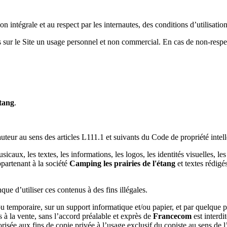
n intégrale et au respect par les internautes, des conditions d’utilisatio
 sur le Site un usage personnel et non commercial. En cas de non-respect
étang
.
auteur au sens des articles L111.1 et suivants du Code de propriété intell
caux, les textes, les informations, les logos, les identités visuelles, l
partenant à la société
Camping les prairies de l'étang
et textes rédigé
que d’utiliser ces contenus à des fins illégales.
ou temporaire, sur un support informatique et/ou papier, et par quelque
 à la vente, sans l’accord préalable et exprès de
Francecom
est interdi
risée aux fins de copie privée à l’usage exclusif du copiste au sens de l