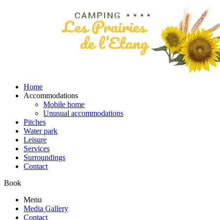
Home
Accommodations
Mobile home
Unusual accommodations
Pitches
Water park
Leisure
Services
Surroundings
Contact
Book
Menu
Media Gallery
Contact