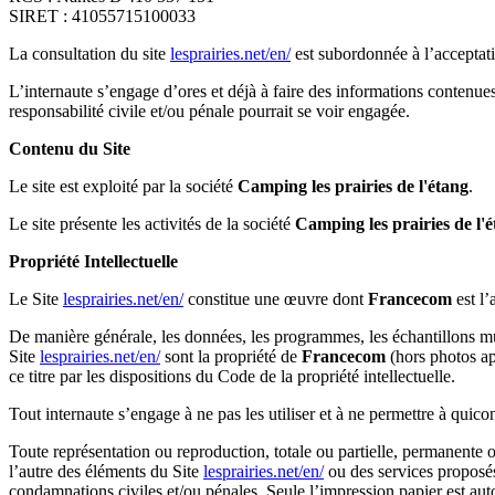
SIRET : 41055715100033
La consultation du site
lesprairies.net/en/
est subordonnée à l’acceptatio
L’internaute s’engage d’ores et déjà à faire des informations contenues
responsabilité civile et/ou pénale pourrait se voir engagée.
Contenu du Site
Le site est exploité par la société
Camping les prairies de l'étang
.
Le site présente les activités de la société
Camping les prairies de l'
Propriété Intellectuelle
Le Site
lesprairies.net/en/
constitue une œuvre dont
Francecom
est l’
De manière générale, les données, les programmes, les échantillons musi
Site
lesprairies.net/en/
sont la propriété de
Francecom
(hors photos ap
ce titre par les dispositions du Code de la propriété intellectuelle.
Tout internaute s’engage à ne pas les utiliser et à ne permettre à quicon
Toute représentation ou reproduction, totale ou partielle, permanente 
l’autre des éléments du Site
lesprairies.net/en/
ou des services proposés
condamnations civiles et/ou pénales. Seule l’impression papier est auto