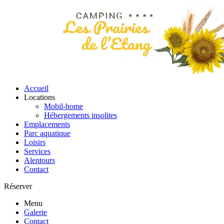
Accueil
Locations
Mobil-home
Hébergements insolites
Emplacements
Parc aquatique
Loisirs
Services
Alentours
Contact
Réserver
Menu
Galerie
Contact