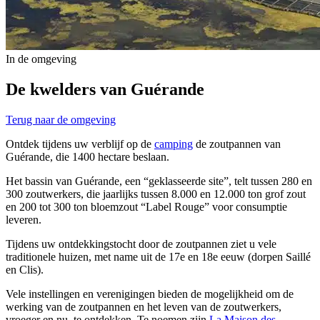
In de omgeving
De kwelders van Guérande
Terug naar de omgeving
Ontdek tijdens uw verblijf op de
camping
de zoutpannen van
Guérande, die 1400 hectare beslaan.
Het bassin van Guérande, een “geklasseerde site”, telt tussen 280 en
300 zoutwerkers, die jaarlijks tussen 8.000 en 12.000 ton grof zout
en 200 tot 300 ton bloemzout “Label Rouge” voor consumptie
leveren.
Tijdens uw ontdekkingstocht door de zoutpannen ziet u vele
traditionele huizen, met name uit de 17e en 18e eeuw (dorpen Saillé
en Clis).
Vele instellingen en verenigingen bieden de mogelijkheid om de
werking van de zoutpannen en het leven van de zoutwerkers,
vroeger en nu, te ontdekken. Te noemen zijn
La Maison des