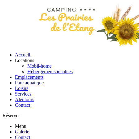
Accueil
Locations
Mobil-home
Hébergements insolites
Emplacements
Parc aquatique
Loisirs
Services
Alentours
Contact
Réserver
Menu
Galerie
Contact