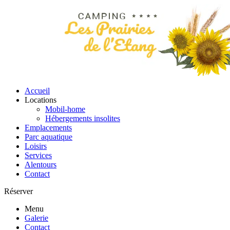
Accueil
Locations
Mobil-home
Hébergements insolites
Emplacements
Parc aquatique
Loisirs
Services
Alentours
Contact
Réserver
Menu
Galerie
Contact